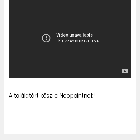
ZENE
MÉDIAAJÁNLAT
IMPRESSZUM
PR-ARCHÍVUM
ADATKEZELÉSI TÁJÉKOZTATÓ
A találatért köszi a Neopaintnek!