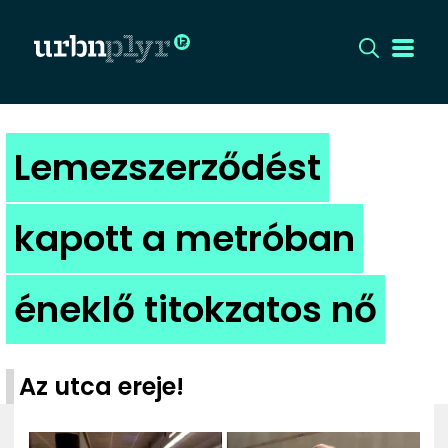
CÍMLAP
Lemezszerződést
DIZÁJN
kapott a metróban
DIVAT
éneklő titokzatos nő
HIP
KULT
Az utca ereje!
UTCA