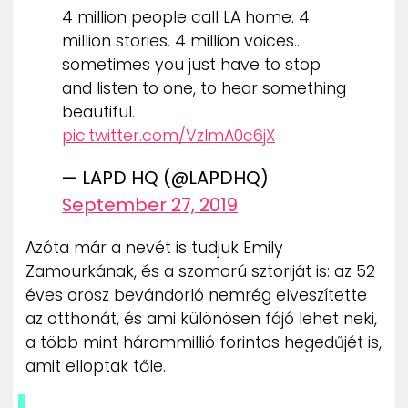
4 million people call LA home. 4
million stories. 4 million voices…
sometimes you just have to stop
and listen to one, to hear something
beautiful.
pic.twitter.com/VzlmA0c6jX
— LAPD HQ (@LAPDHQ)
September 27, 2019
Azóta már a nevét is tudjuk Emily
Zamourkának, és a szomorú sztoriját is: az 52
éves orosz bevándorló nemrég elveszítette
az otthonát, és ami különösen fájó lehet neki,
a több mint hárommillió forintos hegedűjét is,
amit elloptak tőle.