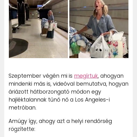
ZENE
MÉDIAAJÁNLAT
IMPRESSZUM
PR-ARCHÍVUM
ADATKEZELÉSI TÁJÉKOZTATÓ
Szeptember végén mi is
megírtuk
, ahogyan
mindenki más is, videóval bemutatva, hogyan
áriázott hátborzongató módon egy
hajléktalannak tűnő nő a Los Angeles-i
metróban.
Amúgy így, ahogy azt a helyi rendőrség
rögzítette: