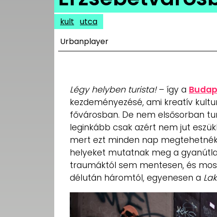
UTCA
kult
utca
ZENE
Urbanplayer
MÉDIAAJÁNLAT
IMPRESSZUM
PR-ARCHÍVUM
ADATKEZELÉSI
Légy helyben turista!
– így a
Budape
TÁJÉKOZTATÓ
kezdeményezésé, ami kreatív kultur
fővárosban. De nem elsősorban turi
leginkább csak azért nem jut eszükb
mert ezt minden nap megtehetnék. E
helyeket mutatnak meg a gyanútlan
traumáktól sem mentesen, és most 
délután háromtól, egyenesen a
Lak