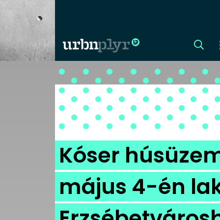
CÍMLAP
DIZÁJN
DIVAT
Kóser húsüzem,
HIP
május 4-én lak
KULT
Erzsébetváros