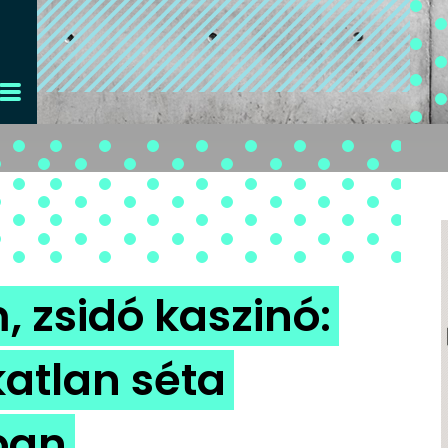
 zsidó kaszinó:
atlan séta
ban