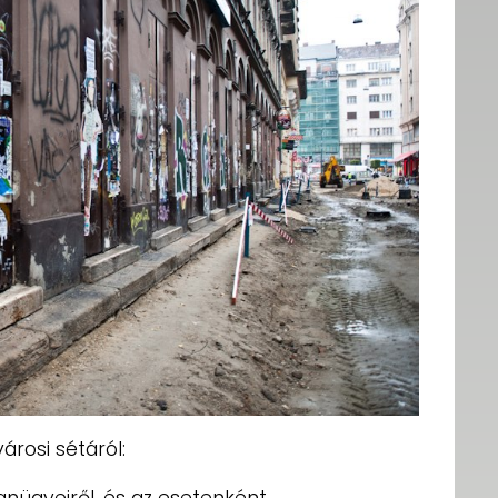
városi sétáról:
lanügyeiről, és az esetenként