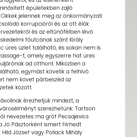
inősített épületekben zajló
 Cikkek jelennek meg az önkormányzati
csolódó korrupcióról és az ott élők
szervezetekről és az eltűnőfélben lévő
eskedelmi főutcának szánt Király
üres üzlet található, és sokan nem is
 Passage-t, amely egyszerre hat üres
uljárónak ad otthont. Miközben a
lálható, egymást követik a felhívó
ket nem követ párbeszéd az
zetek között.
ávolinak érezhetjük mindezt, a
 városélményt szerezhetünk. Tartson
ről nevezetes ma gróf Pecsajevics
 a Jó Pásztorként ismert hírhedt
Hild József vagy Pollack Mihály