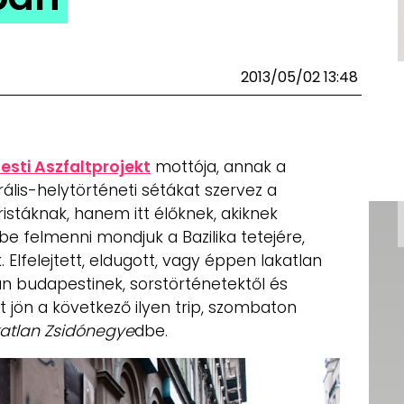
2013/05/02 13:48
sti Aszfaltprojekt
mottója, annak a
ális-helytörténeti sétákat szervez a
stáknak, hanem itt élőknek, akiknek
e felmenni mondjuk a Bazilika tetejére,
lfelejtett, eldugott, vagy éppen lakatlan
 budapestinek, sorstörténetektől és
jön a következő ilyen trip, szombaton
atlan Zsidónegye
dbe.