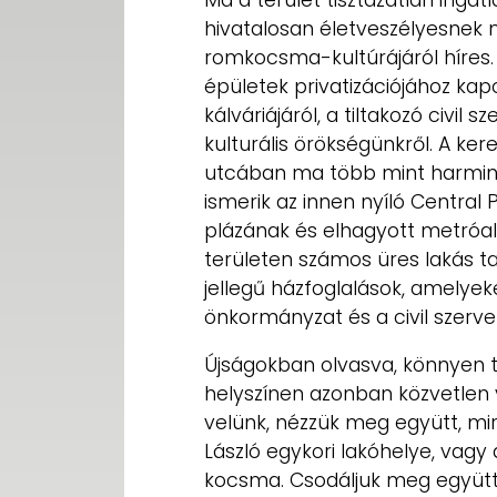
hivatalosan életveszélyesnek m
romkocsma-kultúrájáról híres.
épületek privatizációjához kap
kálváriájáról, a tiltakozó civil 
kulturális örökségünkről. A ker
utcában ma több mint harminc 
ismerik az innen nyíló Central
plázának és elhagyott metróal
területen számos üres lakás ta
jellegű házfoglalások, amelye
önkormányzat és a civil szerve
Újságokban olvasva, könnyen t
helyszínen azonban közvetlen
velünk, nézzük meg együtt, mi
László egykori lakóhelye, vagy
kocsma. Csodáljuk meg együtt 