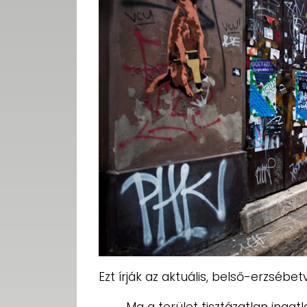
Ezt írják az aktuális, belső-erzsébet
Ma a terület tisztázatlan ingat