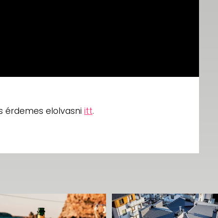
 is érdemes elolvasni
itt
.