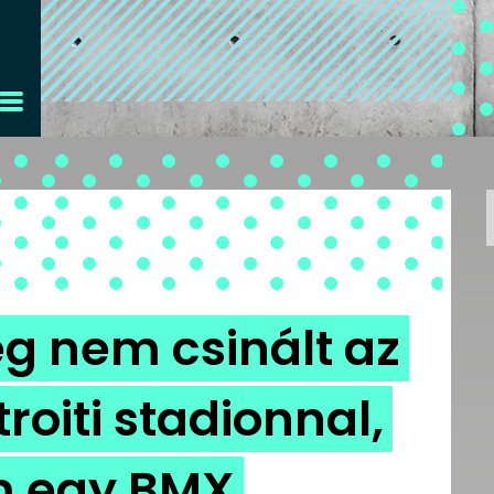
g nem csinált az
roiti stadionnal,
m egy BMX