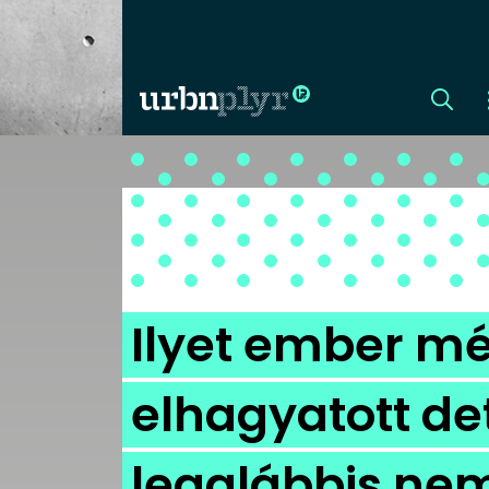
CÍMLAP
DIZÁJN
DIVAT
Ilyet ember mé
HIP
elhagyatott det
KULT
legalábbis ne