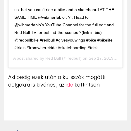
us: bet you can’t ride a bike and a skateboard AT THE
SAME TIME @wibmerfabio : ? . Head to
@wibmerfabio's YouTube Channel for the full edit and
Red Bull TV for behind-the-scenes ?(link in bio)
@redbullbike #redbull #givesyouwings #bike #bikelife
#trials #fromwhereiride #skateboarding #trick
A post shared by
Red Bull
(@redbull) on
Sep 17, 2019 at 8:52am PDT
Aki pedig ezek után a kulisszák mögötti
dolgokra is kíváncsi, az
ide
kattintson.