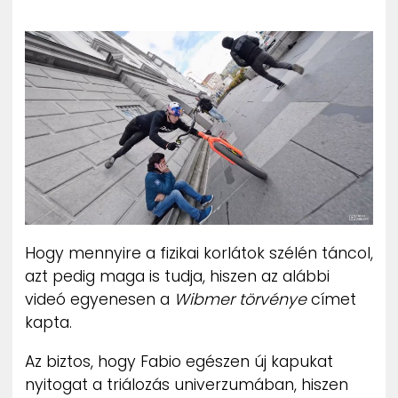
ZENE
MÉDIAAJÁNLAT
IMPRESSZUM
PR-ARCHÍVUM
ADATKEZELÉSI TÁJÉKOZTATÓ
Hogy mennyire a fizikai korlátok szélén táncol,
azt pedig maga is tudja, hiszen az alábbi
videó egyenesen a
Wibmer törvénye
címet
kapta.
Az biztos, hogy Fabio egészen új kapukat
nyitogat a triálozás univerzumában, hiszen