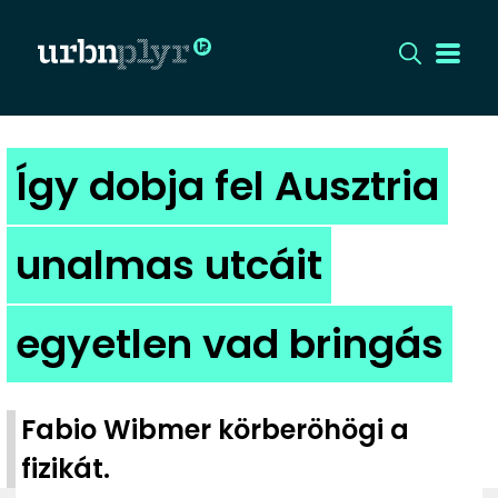
CÍMLAP
Így dobja fel Ausztria
DIZÁJN
unalmas utcáit
DIVAT
egyetlen vad bringás
HIP
KULT
Fabio Wibmer körberöhögi a
UTCA
fizikát.