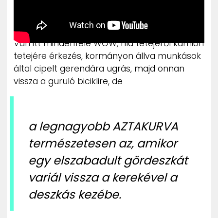
Van itt mindenféle WOW, híd tetejéről kamion
tetejére érkezés, kormányon állva munkások
által cipelt gerendára ugrás, majd onnan
vissza a guruló biciklire, de
a legnagyobb AZTAKURVA
természetesen az, amikor
egy elszabadult gördeszkát
variál vissza a kerekével a
deszkás kezébe.