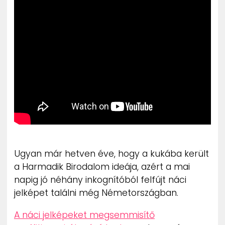
ZENE
MÉDIAAJÁNLAT
IMPRESSZUM
PR-ARCHÍVUM
ADATKEZELÉSI TÁJÉKOZTATÓ
Ugyan már hetven éve, hogy a kukába került
a Harmadik Birodalom ideája, azért a mai
napig jó néhány inkognítóból felfújt náci
jelképet találni még Németországban.
A náci jelképeket megsemmisítő