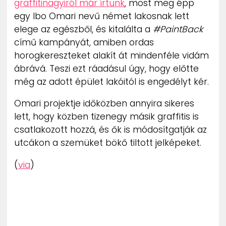
graffitinagyiról már írtunk
, most meg épp
egy Ibo Omari nevű német lakosnak lett
elege az egészből, és kitalálta a
#PaintBack
című kampányát, amiben ordas
horogkereszteket alakít át mindenféle vidám
ábrává. Teszi ezt ráadásul úgy, hogy előtte
még az adott épület lakóitól is engedélyt kér.
Omari projektje időközben annyira sikeres
lett, hogy közben tizenegy másik graffitis is
csatlakozott hozzá, és ők is módosítgatják az
utcákon a szemüket bökő tiltott jelképeket.
(
via
)