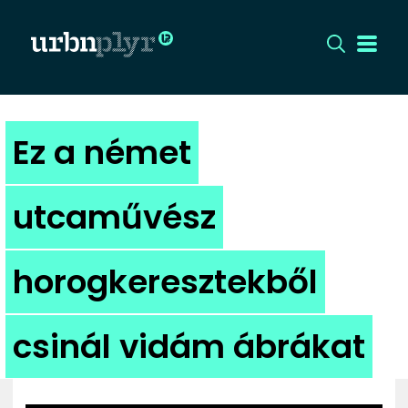
CÍMLAP
Ez a német
DIZÁJN
utcaművész
DIVAT
horogkeresztekből
HIP
KULT
csinál vidám ábrákat
UTCA