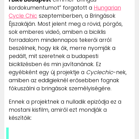
ZENE
kordokumentumot” forgatott a
Hungarian
Cycle Chic
szeptemberben, a Bringások
MÉDIAAJÁNLAT
Éjszakáján. Most jelent meg a rövid, pörgős,
IMPRESSZUM
sok emberes videó, amiben a biciklis
PR-ARCHÍVUM
forradalom mindennapos tekerői arról
ADATKEZELÉSI TÁJÉKOZTATÓ
beszélnek, hogy kik ők, merre nyomják a
pedált, mit szeretnek a budapesti
biciklizésben és min javítanának. Ez
egyébként egy új projektje a
Cyclechic
-nek,
amiben az eddigieknél erősebben fognak
fókuszálni a bringások személyiségére.
Ennek a projektnek a nulladik epizódja ez a
mostani kisfilm, amiről ezt mondják a
készítőik: