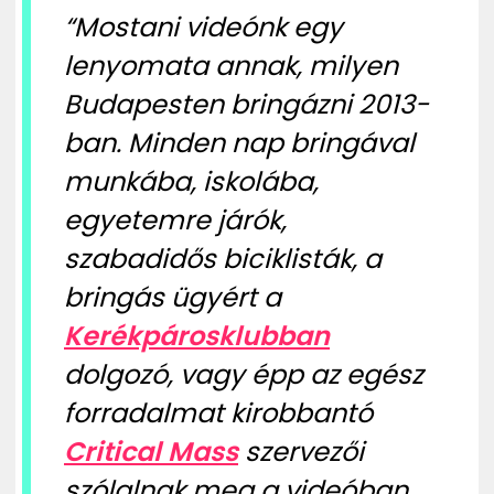
“Mostani videónk egy
lenyomata annak, milyen
Budapesten bringázni 2013-
ban. Minden nap bringával
munkába, iskolába,
egyetemre járók,
szabadidős biciklisták, a
bringás ügyért a
Kerékpárosklubban
dolgozó, vagy épp az egész
forradalmat kirobbantó
Critical Mass
szervezői
szólalnak meg a videóban