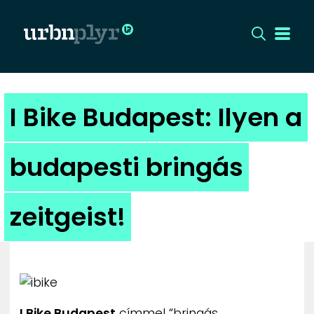
CÍMLAP
I Bike Budapest: Ilyen a
DIZÁJN
budapesti bringás
DIVAT
zeitgeist!
HIP
KULT
UTCA
I Bike Budapest
címmel “bringás