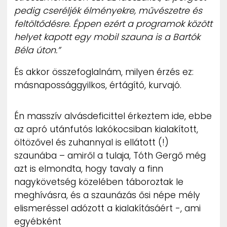
pedig cseréljék élményekre, művészetre és
feltöltődésre. Éppen ezért a programok között
helyet kapott egy mobil szauna is a Bartók
Béla úton.”
És akkor összefoglalnám, milyen érzés ez:
másnapossággyilkos, értágító, kurvajó.
Én masszív alvásdeficittel érkeztem ide, ebbe
az apró utánfutós lakókocsiban kialakított,
öltözővel és zuhannyal is ellátott (!)
szaunába – amiről a tulaja, Tóth Gergő még
azt is elmondta, hogy tavaly a finn
nagykövetség közelében táboroztak le
meghívásra, és a szaunázás ősi népe mély
elismeréssel adózott a kialakításáért -, ami
egyébként