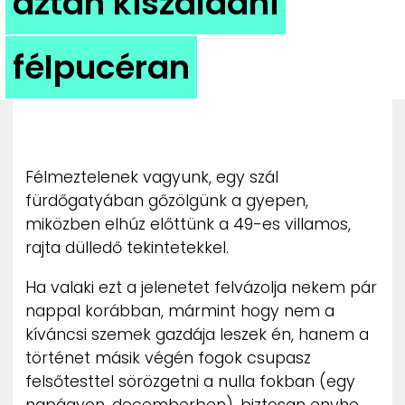
aztán kiszaladni
ZENE
félpucéran
MÉDIAAJÁNLAT
IMPRESSZUM
PR-ARCHÍVUM
ADATKEZELÉSI TÁJÉKOZTATÓ
Félmeztelenek vagyunk, egy szál
fürdőgatyában gőzölgünk a gyepen,
miközben elhúz előttünk a 49-es villamos,
rajta dülledő tekintetekkel.
Ha valaki ezt a jelenetet felvázolja nekem pár
nappal korábban, mármint hogy nem a
kíváncsi szemek gazdája leszek én, hanem a
történet másik végén fogok csupasz
felsőtesttel sörözgetni a nulla fokban (egy
napágyon, decemberben), biztosan enyhe