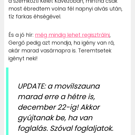
a szemközti Kelet Kávézóban, mintha csak
most ébredtem volna fél napnyi alvás után,
tíz farkas éhségével.
És a jó hír:
még mindig lehet regisztrálni
,
Gergő pedig azt mondja, ha igény van rá,
akár marad vasárnapra is. Teremtsetek
igényt neki!
UPDATE: a movilszauna
marad erre a hétre is,
december 22-ig! Akkor
gyújtanak be, ha van
foglalás. Szóval foglaljatok.