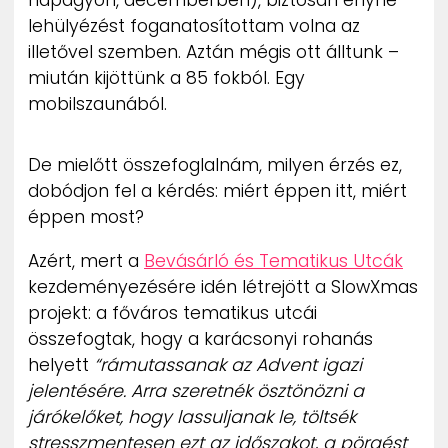
lehülyézést foganatosítottam volna az
illetővel szemben. Aztán mégis ott álltunk –
miután kijöttünk a 85 fokból. Egy
mobilszaunából.
De mielőtt összefoglalnám, milyen érzés ez,
dobódjon fel a kérdés: miért éppen itt, miért
éppen most?
Azért, mert a
Bevásárló és Tematikus Utcák
kezdeményezésére idén létrejött a SlowXmas
projekt: a főváros tematikus utcái
összefogtak, hogy a karácsonyi rohanás
helyett
“rámutassanak az Advent igazi
jelentésére. Arra szeretnék ösztönözni a
járókelőket, hogy lassuljanak le, töltsék
stresszmentesen ezt az időszakot, a pörgést