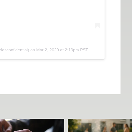
esconfidential) on
Mar 2, 2020 at 2:13pm PST