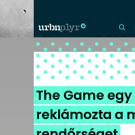
CÍMLAP
DIZÁJN
DIVAT
The Game egy 
HIP
reklámozta a 
KULT
rendőrséget