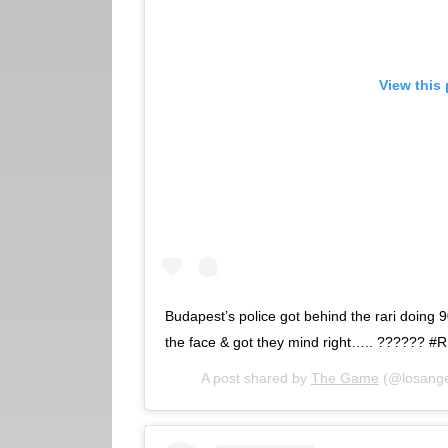
View this
Budapest’s police got behind the rari doing
the face & got they mind right….. ?????? 
A post shared by
The Game
(@losangel