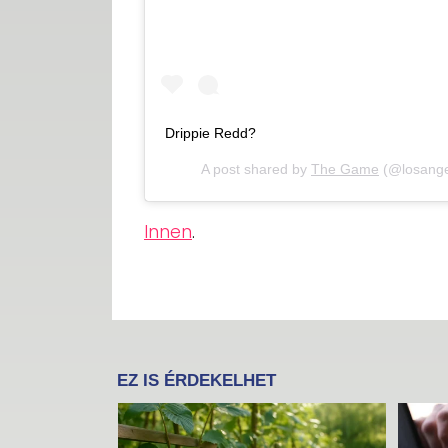
Drippie Redd?
A post shared by
The Game
(@losangel
Innen
.