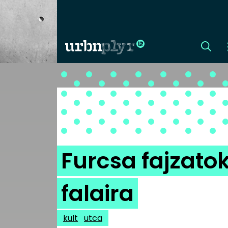
CÍMLAP
DIZÁJN
DIVAT
Furcsa fajzatok
HIP
falaira
KULT
kult
utca