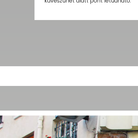
kávészünet alatt pont letudható.