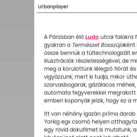
UTCA
Urbanplayer
ZENE
MÉDIAAJÁNLAT
A Párizsban élő
Ludo
utcai falakra 
IMPRESSZUM
gyakran a
Természet Bosszúja
ként 
PR-ARCHÍVUM
ADATKEZELÉSI
össze bennük a túltechnologizált em
TÁJÉKOZTATÓ
illusztrációk részletességével, de m
meg a körülöttünk lélegző flórát és
vigyázzunk, mert ki tudja, mikor üth
szarvasbogarak, gázálacos méhek,
automata fegyverekkel megrakott n
emberi koponyák jelzik, hogy ez a 
Itt van néhány igazán príma darab
Yorkig egx csomó helyen otthagyta 
egy rövid dokufilmet is mutatunk, a