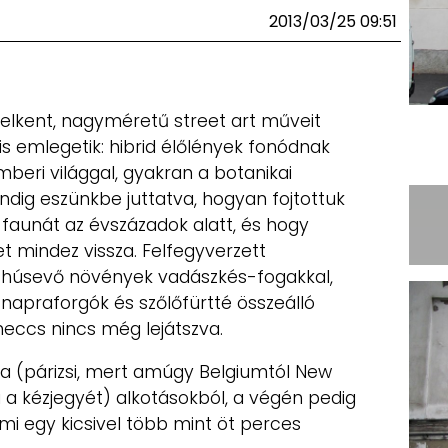
2013/03/25 09:51
felkent, nagyméretű street art műveit
is emlegetik: hibrid élőlények fonódnak
beri világgal, gyakran a botanikai
indig eszünkbe juttatva, hogyan fojtottuk
 faunát az évszázadok alatt, és hogy
et mindez vissza. Felfegyverzett
 húsevő növények vadászkés-fogakkal,
apraforgók és szőlőfürtté összeálló
meccs nincs még lejátszva.
 a (párizsi, mert amúgy Belgiumtól New
a kézjegyét) alkotásokból, a végén pedig
mi egy kicsivel több mint öt perces