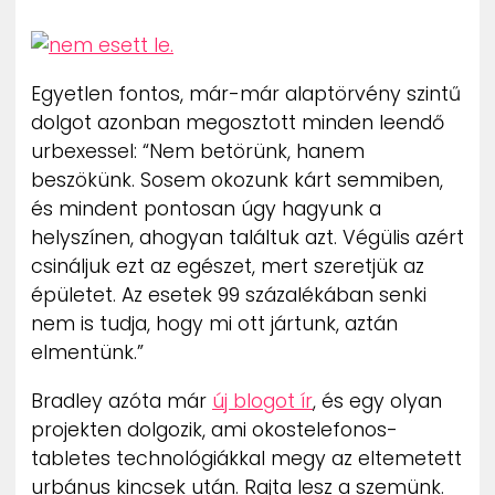
Egyetlen fontos, már-már alaptörvény szintű
dolgot azonban megosztott minden leendő
urbexessel: “Nem betörünk, hanem
beszökünk. Sosem okozunk kárt semmiben,
és mindent pontosan úgy hagyunk a
helyszínen, ahogyan találtuk azt. Végülis azért
csináljuk ezt az egészet, mert szeretjük az
épületet. Az esetek 99 százalékában senki
nem is tudja, hogy mi ott jártunk, aztán
elmentünk.”
Bradley azóta már
új blogot ír
, és egy olyan
projekten dolgozik, ami okostelefonos-
tabletes technológiákkal megy az eltemetett
urbánus kincsek után. Rajta lesz a szemünk.