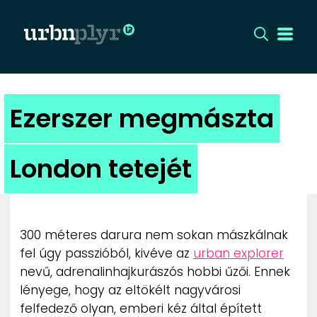
CÍMLAP
Ezerszer megmászta
DIZÁJN
London tetejét
DIVAT
HIP
300 méteres darura nem sokan mászkálnak
KULT
fel úgy passzióból, kivéve az
urban explorer
nevű, adrenalinhajkurászós hobbi űzői. Ennek
lényege, hogy az eltökélt nagyvárosi
UTCA
felfedező olyan, emberi kéz által épített