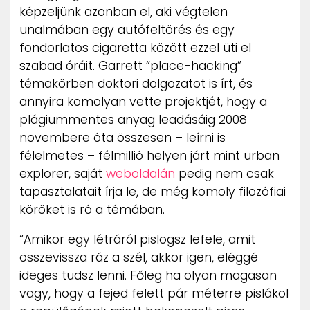
képzeljünk azonban el, aki végtelen
unalmában egy autófeltörés és egy
fondorlatos cigaretta között ezzel üti el
szabad óráit. Garrett “place-hacking”
témakörben doktori dolgozatot is írt, és
annyira komolyan vette projektjét, hogy a
plágiummentes anyag leadásáig 2008
novembere óta összesen – leírni is
félelmetes – félmillió helyen járt mint urban
explorer, saját
weboldalán
pedig nem csak
tapasztalatait írja le, de még komoly filozófiai
köröket is ró a témában.
“Amikor egy létráról pislogsz lefele, amit
összevissza ráz a szél, akkor igen, eléggé
ideges tudsz lenni. Főleg ha olyan magasan
vagy, hogy a fejed felett pár méterre pislákol