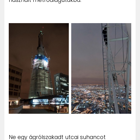
Ne egy ágrólszakadt utcai suhancot