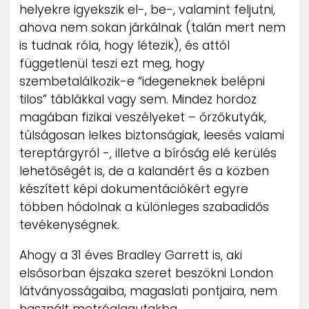
helyekre igyekszik el-, be-, valamint feljutni,
ZENE
ahova nem sokan járkálnak (talán mert nem
is tudnak róla, hogy létezik), és attól
MÉDIAAJÁNLAT
IMPRESSZUM
függetlenül teszi ezt meg, hogy
PR-ARCHÍVUM
szembetalálkozik-e “idegeneknek belépni
ADATKEZELÉSI TÁJÉKOZTATÓ
tilos” táblákkal vagy sem. Mindez hordoz
magában fizikai veszélyeket – őrzőkutyák,
túlságosan lelkes biztonságiak, leesés valami
tereptárgyról -, illetve a bíróság elé kerülés
lehetőségét is, de a kalandért és a közben
készített képi dokumentációkért egyre
többen hódolnak a különleges szabadidős
tevékenységnek.
Ahogy a 31 éves Bradley Garrett is, aki
elsősorban éjszaka szeret beszökni London
látványosságaiba, magaslati pontjaira, nem
használt metróalagutakba.