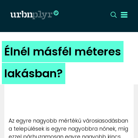
CÍMLAP
Élnél másfél méteres
DIZÁJN
lakásban?
DIVAT
HIP
KULT
Az egyre nagyobb mértékű városiasodásban
UTCA
a települések is egyre nagyobbra nőnek, míg
ezzel párhuzamosan egyre nagyobb kincs