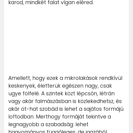
karod, mindkét falat vígan eléred.
Amellett, hogy ezek a mikrolakások rendkívül
keskenyek, életterük egészen nagy, csak
ugye fölfelé. A szintek közt lépcsőn, létrán
vagy akár falmászásban is közlekedhetsz, és
akár öt-hat szobád is lehet a sajátos formájú
loftodban. Merthogy formáját tekintve a
legnagyobb a szabadság: lehet
hagyományos függőleges, de igazából