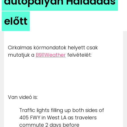
autópályán Hálaadás
ZENE
előtt
MÉDIAAJÁNLAT
IMPRESSZUM
PR-ARCHÍVUM
ADATKEZELÉSI TÁJÉKOZTATÓ
Cirkalmas körmondatok helyett csak
mutatjuk a
B911Weather
felvételét:
Van videó is:
Traffic lights filling up both sides of
405 FWY in West LA as travelers
commute 2 days before