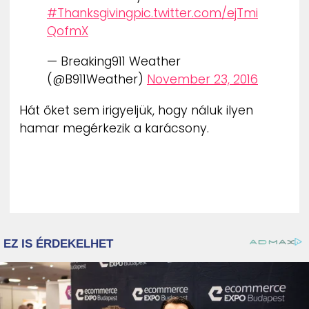
#Thanksgiving
pic.twitter.com/ejTmi
QofmX
— Breaking911 Weather
(@B911Weather)
November 23, 2016
Hát őket sem irigyeljük, hogy náluk ilyen
hamar megérkezik a karácsony.