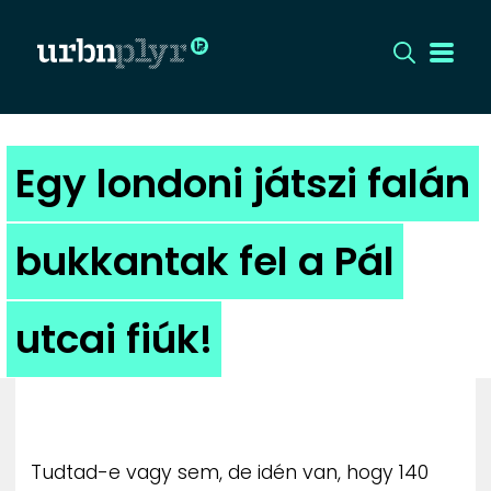
CÍMLAP
Egy londoni játszi falán
DIZÁJN
bukkantak fel a Pál
DIVAT
utcai fiúk!
HIP
KULT
UTCA
Tudtad-e vagy sem, de idén van, hogy 140