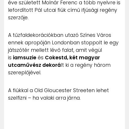
éve született Molnár Ferenc a több nyelvre is
ZENE
lefordított Pál utcai fiúk című ifjúsági regény
szerzője.
MÉDIAAJÁNLAT
IMPRESSZUM
PR-ARCHÍVUM
A tűzfaldekorációkban utazó Színes Város
ADATKEZELÉSI TÁJÉKOZTATÓ
ennek apropóján Londonban stoppolt le egy
játszótér mellett lévő falat, amit végül
is
iamsuzie
és
Cokestd, két magyar
utcaművész dekorá
lt ki a regény három
szereplőjével.
A fiúkkal a Old Gloucester Streeten lehet
szelfizni – ha valaki arra járna.