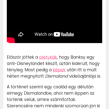
ZENE
MÉDIAAJÁNLAT
IMPRESSZUM
PR-ARCHÍVUM
ADATKEZELÉSI TÁJÉKOZTATÓ
Először jöttek a
pletykák
, hogy Banksy egy
anti-Disneylandet készít, aztán kiderült, hogy
tényleg. Most pedig a
képek
után itt a múlt
héten megnyitott
Dismaland
videóajánlója is.
A történet szerint egy család egy délután
elmegy Dismalandbe, ahol nem éppen az
történik velük, amire számítottak.
Szerencsére nem mindenki szomorúan jön ki