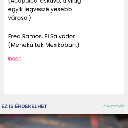
(Acapulcói esküvő, a világ
egyik legveszélyesebb
városa.)
Fred Ramos, El Salvador
(Menekültek Mexikóban.)
innen