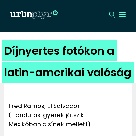
CÍMLAP
Díjnyertes fotókon a
DIZÁJN
latin-amerikai valóság
DIVAT
HIP
Fred Ramos, El Salvador
KULT
(Hondurasi gyerek játszik
Mexikóban a sínek mellett)
UTCA