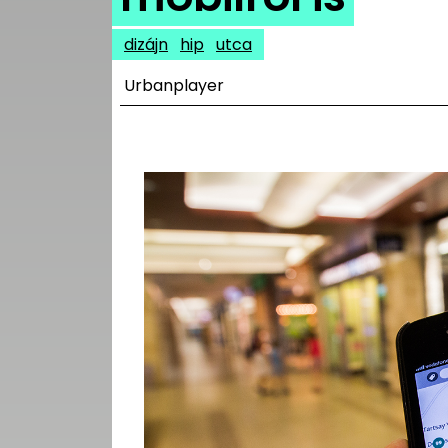
UTCA
dizájn
hip
utca
ZENE
Urbanplayer
MÉDIAAJÁNLAT
IMPRESSZUM
PR-ARCHÍVUM
ADATKEZELÉSI
TÁJÉKOZTATÓ