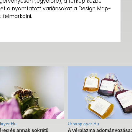
gérvényesen (egyelőre), a térkép kézbe
eket a nyomtatott variánsokat a Design Map-
 felmarkolni.