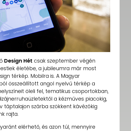
lő
Design Hét
csak szeptember végén
stiek életébe, a jubileumra már most
esign térkép. Mobilra is. A Magyar
l összeállított angol nyelvű térkép a
elyszíneit öleli fel, tematikus csoportokban,
 dizájnerruhaüzletektől a kézműves piacokig,
ív táptalajon szárba szökkent kávézókig
k rajta.
aránt elérhető, és azon túl, mennyire