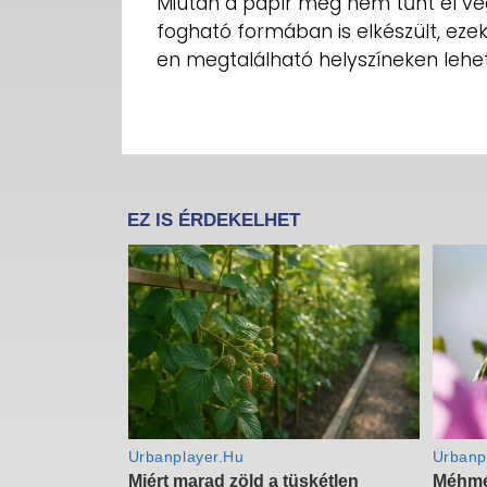
Miután a papír még nem tűnt el vé
fogható formában is elkészült, ez
en megtalálható helyszíneken lehet