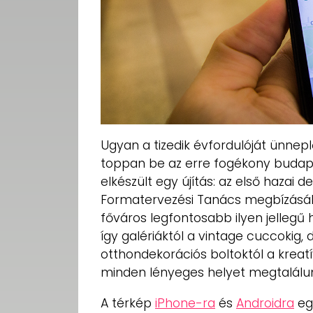
Ugyan a tizedik évfordulóját ünnep
toppan be az erre fogékony budape
elkészült egy újítás: az első hazai d
Formatervezési Tanács megbízásábó
főváros legfontosabb ilyen jellegű h
így galériáktól a vintage cuccokig,
otthondekorációs boltoktól a kreat
minden lényeges helyet megtalálun
A térkép
iPhone-ra
és
Androidra
egy