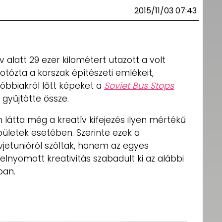
2015/11/03 07:43
 alatt 29 ezer kilométert utazott a volt
otózta a korszak építészeti emlékeit,
óbbiakról lőtt képeket a
Soviet Bus Stops
gyűjtötte össze.
 látta még a kreatív kifejezés ilyen mértékű
ületek esetében. Szerinte ezek a
jetunióról szóltak, hanem az egyes
z elnyomott kreativitás szabadult ki az alábbi
ban.