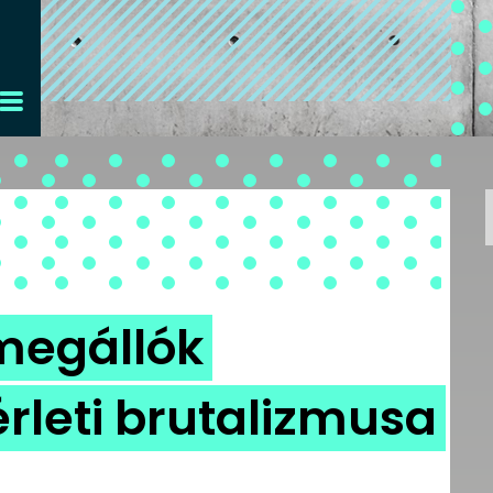
megállók
érleti brutalizmusa