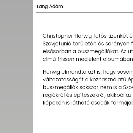
UTCA
Lang Ádám
ZENE
MÉDIAAJÁNLAT
Christopher Herwig fotós tizenkét év
IMPRESSZUM
Szovjetunió területén és serényen f
PR-ARCHÍVUM
ADATKEZELÉSI
elsősorban a buszmegállókat. Az ut
TÁJÉKOZTATÓ
című frissen megjelent albumában 
Herwig elmondta azt is, hogy sosem
változatosságát a közhasználatú ép
buszmegállók sokszor nem is a Szov
régiókról és építészekről, akikből a
képeken is látható csodák formájá