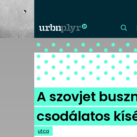
CÍMLAP
DIZÁJN
DIVAT
A szovjet busz
HIP
csodálatos kís
KULT
utca