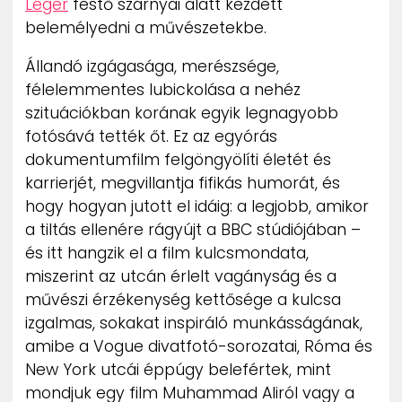
Léger
festő szárnyai alatt kezdett
belemélyedni a művészetekbe.
Állandó izgágasága, merészsége,
félelemmentes lubickolása a nehéz
szituációkban korának egyik legnagyobb
fotósává tették őt. Ez az egyórás
dokumentumfilm felgöngyölíti életét és
karrierjét, megvillantja fifikás humorát, és
hogy hogyan jutott el idáig: a legjobb, amikor
a tiltás ellenére rágyújt a BBC stúdiójában –
és itt hangzik el a film kulcsmondata,
miszerint az utcán érlelt vagányság és a
művészi érzékenység kettősége a kulcsa
izgalmas, sokakat inspiráló munkásságának,
amibe a Vogue divatfotó-sorozatai, Róma és
New York utcái éppúgy belefértek, mint
mondjuk egy film Muhammad Aliról vagy a