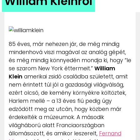
William Kleinről
ZENE
MÉDIAAJÁNLAT
IMPRESSZUM
PR-ARCHÍVUM
ADATKEZELÉSI TÁJÉKOZTATÓ
85 éves, már nehezen jár, de még mindig
mindenhová viszi magával az analóg gépét,
és még mindig könnyedén mondja ki, hogy “le
se szarom New York éttermeit.”
William
Klein
amerikai zsidó családba született, amit
nem érintett túl jól a gazdasági világválság,
ezért olcsó, de kemény környékre költöztek,
Harlem mellé – a 13 éves fiú pedig úgy
edződött meg az utcán, hogy közben már
érdekelték a múzeumok. A második
világháború alatt Franciaországban
állomásozott, és amikor leszerelt,
Fernand