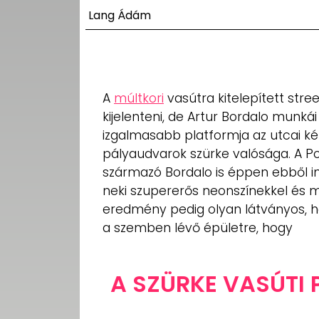
UTCA
Lang Ádám
ZENE
MÉDIAAJÁNLAT
IMPRESSZUM
A
múltkori
vasútra kitelepített str
PR-ARCHÍVUM
kijelenteni, de Artur Bordalo munkái
ADATKEZELÉSI
TÁJÉKOZTATÓ
izgalmasabb platformja az utcai k
pályaudvarok szürke valósága. A Po
származó Bordalo is éppen ebből in
neki szupererős neonszínekkel és 
eredmény pedig olyan látványos,
a szemben lévő épületre, hogy
A SZÜRKE VASÚTI 