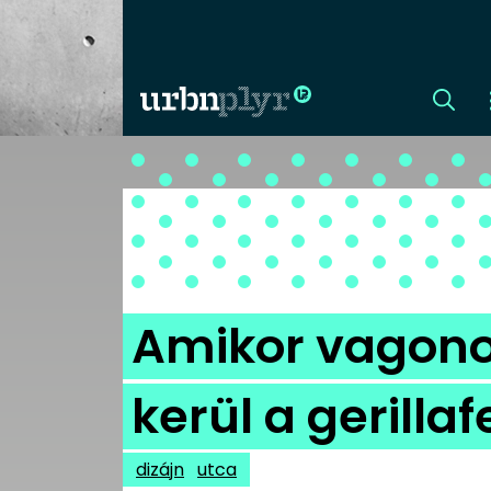
CÍMLAP
DIZÁJN
DIVAT
Amikor vagonok
HIP
kerül a gerilla
KULT
dizájn
utca