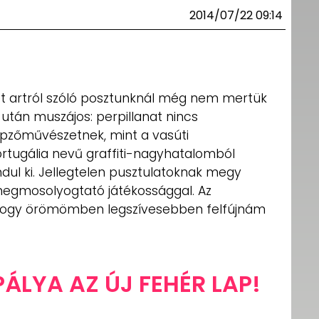
2014/07/22 09:14
eet artról szóló posztunknál még nem mertük
 után muszájos: perpillanat nincs
épzőművészetnek, mint a vasúti
rtugália nevű graffiti-nagyhatalomból
dul ki. Jellegtelen pusztulatoknak megy
megmosolyogtató játékossággal. Az
 hogy örömömben legszívesebben felfújnám
PÁLYA AZ ÚJ FEHÉR LAP!