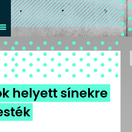
 helyett sínekre
festék