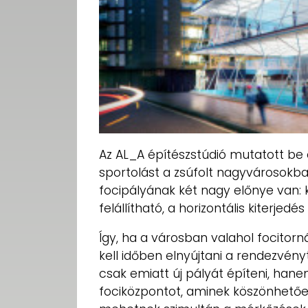
Az AL_A építészstúdió mutatott be 
sportolást a zsúfolt nagyvárosokba
focipályának két nagy előnye van: 
felállítható, a horizontális kiterjed
Így, ha a városban valahol focitorn
kell időben elnyújtani a rendezvény
csak emiatt új pályát építeni, hane
fociközpontot, aminek köszönhető