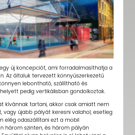
egy új koncepciót, ami forradalmasíthatja a
n. Az általuk tervezett könnyűszerkezetű
könnyen lebontható, szállítható és
és helyett pedig vertikálisban gondolkoztak.
át kívánnak tartani, akkor csak amiatt nem
t, vagy újabb pályát keresni valahol, esetleg
m elég odaszállítani ezt a mobil
en három szinten, és három pályán