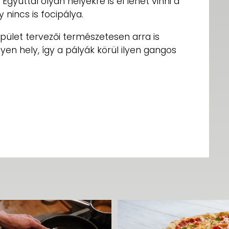
yúttal olyan helyekre is el lehet vinni a
 nincs is focipálya.
pület tervezői természetesen arra is
yen hely, így a pályák körül ilyen gangos