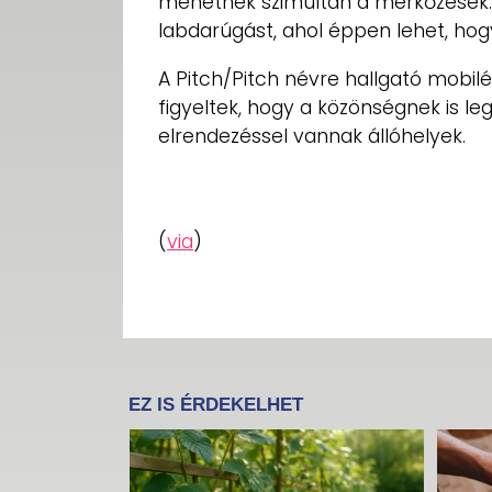
mehetnek szimultán a mérkőzések. Eg
labdarúgást, ahol éppen lehet, hogy
A Pitch/Pitch névre hallgató mobilé
figyeltek, hogy a közönségnek is leg
elrendezéssel vannak állóhelyek.
(
via
)