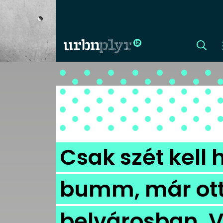
CÍMLAP
DIZÁJN
DIVAT
Csak szét kell 
HIP
bumm, már ott 
KULT
belvárosban. V