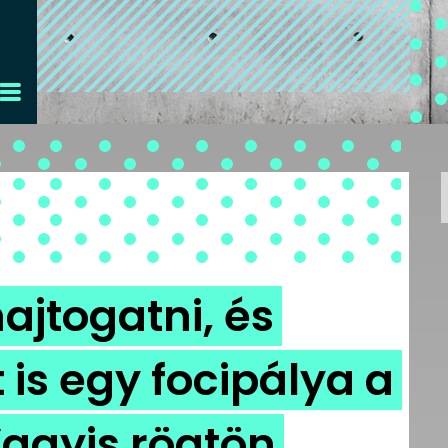
hajtogatni, és
is egy focipálya a
agyis rögtön