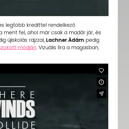
 legtöbb kredittel rendelkező
a ment fel, ahol már csak a madár jár, és
g újiskolás rajzzal,
Lachner Ádám
pedig
szokott módján
. Vizuális líra a magasban,