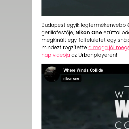
Budapest egyik legtermékenyebb és
gerillafestője,
Nikon One
ezúttal od
megkínált egy falfelületet egy snájdi
mindezt rögzítette
a maga jól meg
nap videója
az Urbanplayeren!