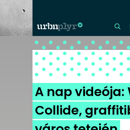
CÍMLAP
DIZÁJN
DIVAT
A nap videója
HIP
Collide, graffi
KULT
város tetején