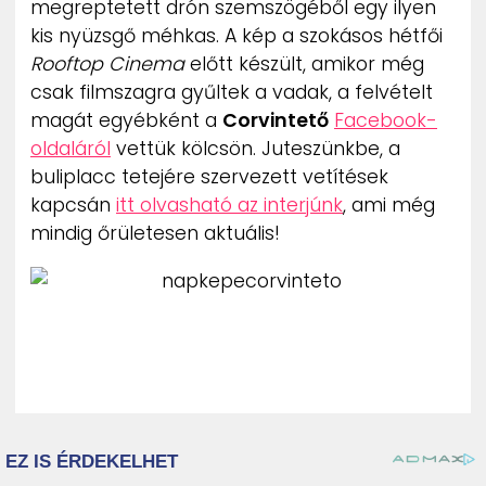
megreptetett drón szemszögéből egy ilyen
ZENE
kis nyüzsgő méhkas. A kép a szokásos hétfői
Rooftop Cinema
előtt készült, amikor még
MÉDIAAJÁNLAT
csak filmszagra gyűltek a vadak, a felvételt
IMPRESSZUM
PR-ARCHÍVUM
magát egyébként a
Corvintető
Facebook-
ADATKEZELÉSI TÁJÉKOZTATÓ
oldaláról
vettük kölcsön. Juteszünkbe, a
buliplacc tetejére szervezett vetítések
kapcsán
itt olvasható az interjúnk
, ami még
mindig őrületesen aktuális!