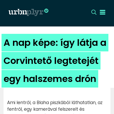
CÍMLAP
A nap képe: így látja a
DIZÁJN
Corvintető legtetejét
DIVAT
egy halszemes drón
HIP
KULT
Ami lentről, a Blaha piszkából láthatatlan, az
UTCA
fentről, egy kamerával felszerelt és