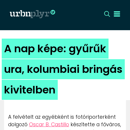
CÍMLAP
A nap képe: gyűrűk
DIZÁJN
ura, kolumbiai bringás
DIVAT
kivitelben
HIP
KULT
A felvételt az egyébként is fotóriporterként
UTCA
dolgozó
Oscar B. Castillo
készítette a főváros,