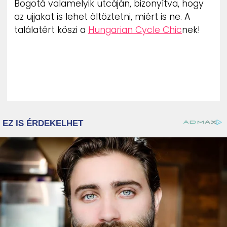
Bogotá valamelyik utcáján, bizonyítva, hogy
ZENE
az ujjakat is lehet öltöztetni, miért is ne. A
találatért köszi a
Hungarian Cycle Chic
nek!
MÉDIAAJÁNLAT
IMPRESSZUM
PR-ARCHÍVUM
ADATKEZELÉSI TÁJÉKOZTATÓ