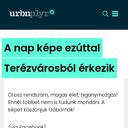
CÍMLAP
A nap képe ezúttal
DIZÁJN
Terézvárosból érkezik
DIVAT
HIP
Orosz rendszám, magas élet, higanymozgás!
KULT
Ennél többet nem is tudunk mondani. A
képet köszönjük Gábornak!
UTCA
(via Facebook)