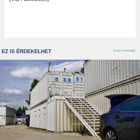
ZENE
MÉDIAAJÁNLAT
IMPRESSZUM
PR-ARCHÍVUM
ADATKEZELÉSI TÁJÉKOZTATÓ