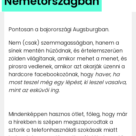
Németországban
ZENE
MÉDIAAJÁNLAT
IMPRESSZUM
Pontosan a bajorországi Augsburgban.
PR-ARCHÍVUM
ADATKEZELÉSI TÁJÉKOZTATÓ
Nem (csak) szemmagasságban, hanem a
sínek mentén húzódnak, és értelemszerűen
zölden világítanak, amikor mehet a menet, és
pirosra vedlenek, amikor azt akarják üzenni a
hardcore facebookozónak, hogy
haver, ha
most teszel még egy lépést, ki leszel vasalva,
mint az esküvői ing.
Mindenképpen hasznos ötlet, főleg, hogy már
a hírekben is szépen megszaporodtak a
sztorik a telefonhasználati szokásaik miatt