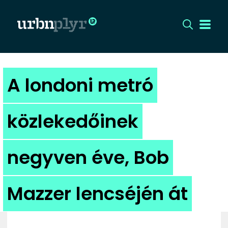
CÍMLAP
A londoni metró
DIZÁJN
közlekedőinek
DIVAT
negyven éve, Bob
HIP
KULT
Mazzer lencséjén át
UTCA