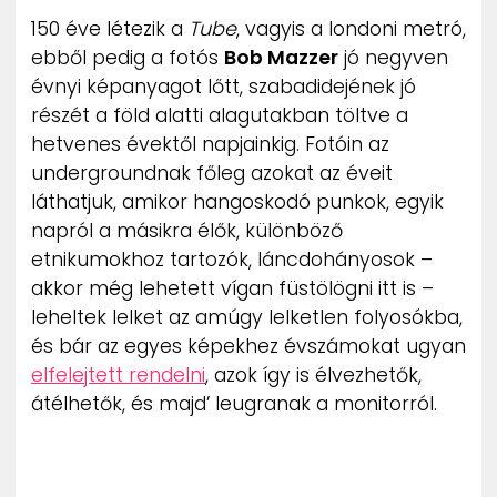
ZENE
150 éve létezik a
Tube
, vagyis a londoni metró,
ebből pedig a fotós
Bob Mazzer
jó negyven
MÉDIAAJÁNLAT
évnyi képanyagot lőtt, szabadidejének jó
IMPRESSZUM
részét a föld alatti alagutakban töltve a
PR-ARCHÍVUM
hetvenes évektől napjainkig. Fotóin az
ADATKEZELÉSI TÁJÉKOZTATÓ
undergroundnak főleg azokat az éveit
láthatjuk, amikor hangoskodó punkok, egyik
napról a másikra élők, különböző
etnikumokhoz tartozók, láncdohányosok –
akkor még lehetett vígan füstölögni itt is –
leheltek lelket az amúgy lelketlen folyosókba,
és bár az egyes képekhez évszámokat ugyan
elfelejtett rendelni
, azok így is élvezhetők,
átélhetők, és majd’ leugranak a monitorról.