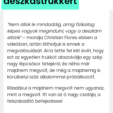
deszkástrükkért
ZENE
MÉDIAAJÁNLAT
IMPRESSZUM
“Nem állok le mindaddig, amíg fizikailag
PR-ARCHÍVUM
képes vagyok megindulni, vagy a deszkám
ADATKEZELÉSI TÁJÉKOZTATÓ
eltörik”
– mondja Christian Flores ebben a
videóban, aztán láthatjuk is ennek a
megvalósulását. Arra tette fel két évét, hogy
ezt az egyetlen trükköt abszolválja egy szép
nagy lépcsősor tetejéről, és néha már
majdnem megvolt, de még a majdnemig is
körülbelül száz alkalommal próbálkozott.
Ráadásul a majdnem megvolt nem ugyanaz,
mint a megvolt. Itt van az ő nagy csatája, a
felszabadító befejezéssel: