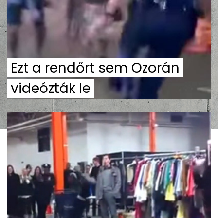
Ezt a rendőrt sem Ozorán
videózták le