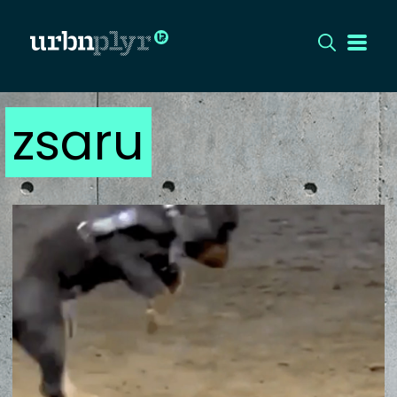
zsaru
CÍMLAP
DIZÁJN
DIVAT
HIP
KULT
UTCA