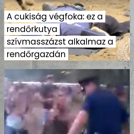
ZENE
A cukiság végfoka: ez a
MÉDIAAJÁNLAT
rendőrkutya
IMPRESSZUM
PR-ARCHÍVUM
ADATKEZELÉSI TÁJÉKOZTATÓ
szívmasszázst alkalmaz a
rendőrgazdán