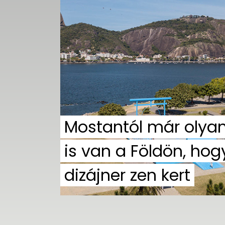
UTCA
ZENE
MÉDIAAJÁNLAT
IMPRESSZUM
PR-ARCHÍVUM
ADATKEZELÉSI
TÁJÉKOZTATÓ
Mostantól már olya
is van a Földön, hog
dizájner zen kert