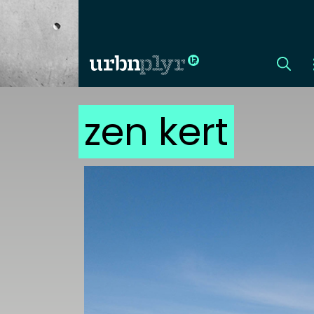
zen kert
CÍMLAP
DIZÁJN
DIVAT
HIP
KULT