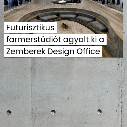
ZENE
MÉDIAAJÁNLAT
Futurisztikus
IMPRESSZUM
PR-ARCHÍVUM
ADATKEZELÉSI TÁJÉKOZTATÓ
farmerstúdiót agyalt ki a
Zemberek Design Office