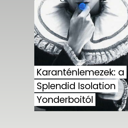
UTCA
ZENE
MÉDIAAJÁNLAT
IMPRESSZUM
PR-ARCHÍVUM
ADATKEZELÉSI
TÁJÉKOZTATÓ
Karanténlemezek: a
Splendid Isolation
Yonderboitól