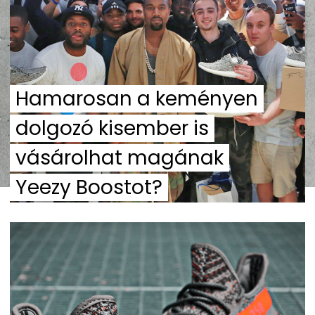
Hamarosan a keményen
dolgozó kisember is
vásárolhat magának
Yeezy Boostot?