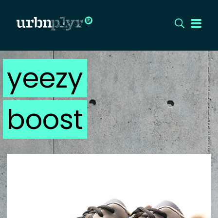
yeezy
CÍMLAP
DIZÁJN
boost
DIVAT
HIP
KULT
UTCA