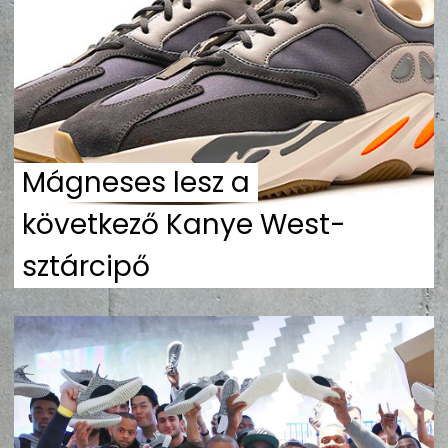
ZENE
MÉDIAAJÁNLAT
IMPRESSZUM
PR-ARCHÍVUM
ADATKEZELÉSI TÁJÉKOZTATÓ
Mágneses lesz a
következő Kanye West-
sztárcipő