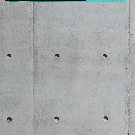
ZENE
MÉDIAAJÁNLAT
IMPRESSZUM
PR-ARCHÍVUM
ADATKEZELÉSI TÁJÉKOZTATÓ