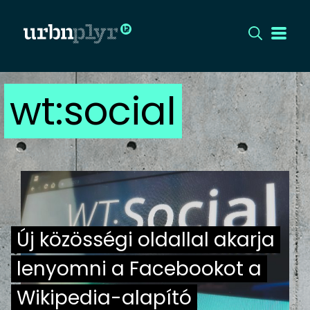
wt:social
CÍMLAP
DIZÁJN
DIVAT
HIP
Új közösségi oldallal akarja
KULT
lenyomni a Facebookot a
UTCA
Wikipedia-alapító