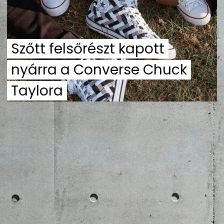
ZENE
MÉDIAAJÁNLAT
Szőtt felsőrészt kapott
IMPRESSZUM
PR-ARCHÍVUM
ADATKEZELÉSI TÁJÉKOZTATÓ
nyárra a Converse Chuck
Taylora