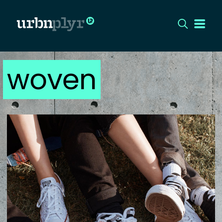
woven
CÍMLAP
DIZÁJN
DIVAT
HIP
KULT
UTCA