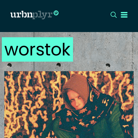
worstok
CÍMLAP
DIZÁJN
DIVAT
HIP
KULT
UTCA