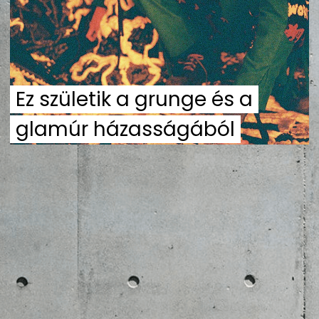
ZENE
MÉDIAAJÁNLAT
IMPRESSZUM
PR-ARCHÍVUM
ADATKEZELÉSI TÁJÉKOZTATÓ
Ez születik a grunge és a
glamúr házasságából