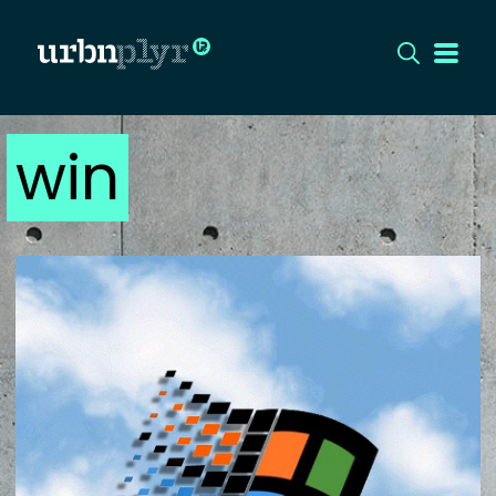
win
CÍMLAP
DIZÁJN
DIVAT
HIP
KULT
UTCA