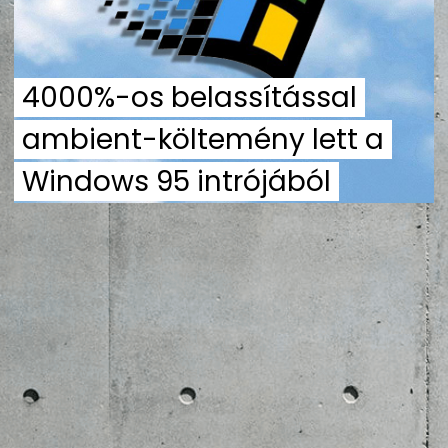
ZENE
MÉDIAAJÁNLAT
4000%-os belassítással
IMPRESSZUM
PR-ARCHÍVUM
ADATKEZELÉSI TÁJÉKOZTATÓ
ambient-költemény lett a
Windows 95 intrójából