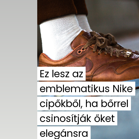
UTCA
ZENE
MÉDIAAJÁNLAT
IMPRESSZUM
PR-ARCHÍVUM
ADATKEZELÉSI
TÁJÉKOZTATÓ
Ez lesz az
emblematikus Nike
cipőkből, ha bőrrel
csinosítják őket
elegánsra