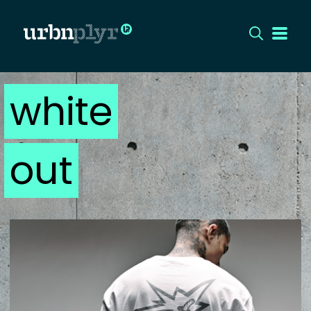
white
CÍMLAP
DIZÁJN
out
DIVAT
HIP
KULT
UTCA