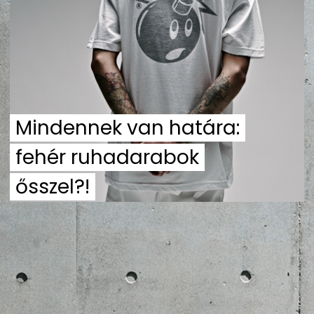
ZENE
MÉDIAAJÁNLAT
IMPRESSZUM
PR-ARCHÍVUM
ADATKEZELÉSI TÁJÉKOZTATÓ
Mindennek van határa:
fehér ruhadarabok
ősszel?!