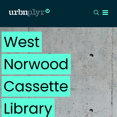
West
CÍMLAP
DIZÁJN
Norwood
DIVAT
HIP
Cassette
KULT
Library
UTCA