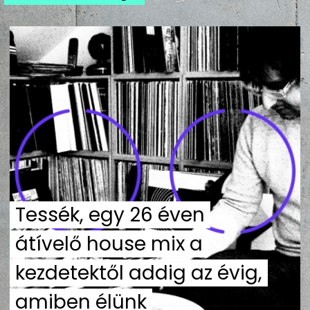
ZENE
MÉDIAAJÁNLAT
IMPRESSZUM
PR-ARCHÍVUM
ADATKEZELÉSI TÁJÉKOZTATÓ
Tessék, egy 26 éven
átívelő house mix a
kezdetektől addig az évig,
amiben élünk