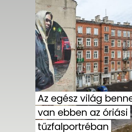
UTCA
ZENE
MÉDIAAJÁNLAT
IMPRESSZUM
PR-ARCHÍVUM
ADATKEZELÉSI
TÁJÉKOZTATÓ
Az egész világ benn
van ebben az óriási
tűzfalportréban