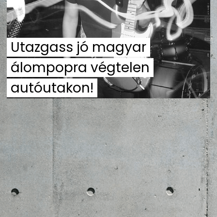
ZENE
MÉDIAAJÁNLAT
Utazgass jó magyar
IMPRESSZUM
PR-ARCHÍVUM
ADATKEZELÉSI TÁJÉKOZTATÓ
álompopra végtelen
autóutakon!