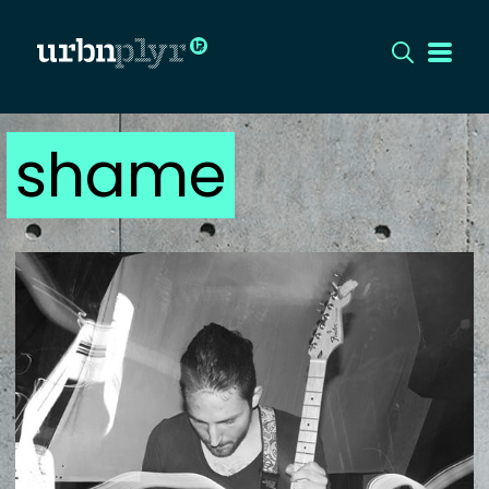
shame
CÍMLAP
DIZÁJN
DIVAT
HIP
KULT
UTCA