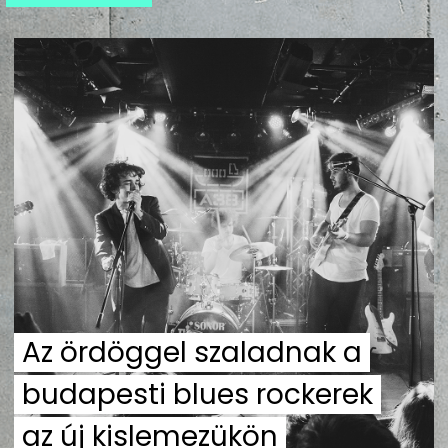
ZENE
MÉDIAAJÁNLAT
IMPRESSZUM
PR-ARCHÍVUM
ADATKEZELÉSI TÁJÉKOZTATÓ
Az ördöggel szaladnak a
budapesti blues rockerek
az új kislemezükön