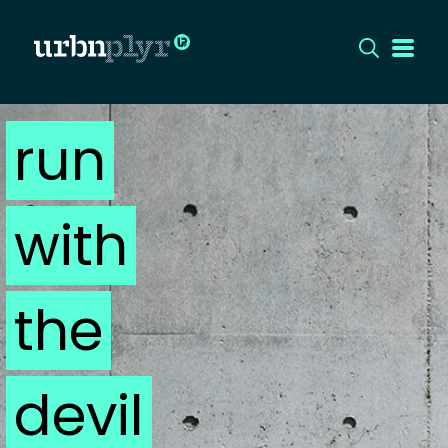
run
CÍMLAP
DIZÁJN
with
DIVAT
HIP
the
KULT
devil
UTCA