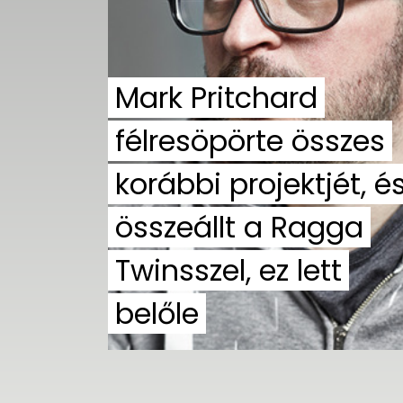
UTCA
ZENE
Mark Pritchard
MÉDIAAJÁNLAT
IMPRESSZUM
félresöpörte összes
PR-ARCHÍVUM
ADATKEZELÉSI
TÁJÉKOZTATÓ
korábbi projektjét, é
összeállt a Ragga
Twinsszel, ez lett
belőle