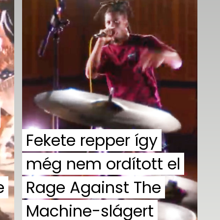
Fekete repper így
még nem ordított el
e
Rage Against The
Machine-slágert