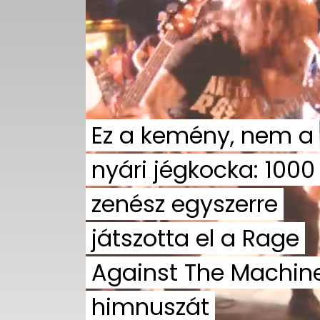
UTCA
ZENE
MÉDIAAJÁNLAT
IMPRESSZUM
PR-ARCHÍVUM
ADATKEZELÉSI
Ez a kemény, nem a
TÁJÉKOZTATÓ
nyári jégkocka: 1000
zenész egyszerre
játszotta el a Rage
Against The Machin
himnuszát