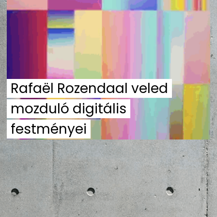
ZENE
MÉDIAAJÁNLAT
IMPRESSZUM
PR-ARCHÍVUM
ADATKEZELÉSI TÁJÉKOZTATÓ
Rafaël Rozendaal veled
mozduló digitális
festményei