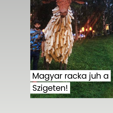
UTCA
ZENE
MÉDIAAJÁNLAT
IMPRESSZUM
PR-ARCHÍVUM
ADATKEZELÉSI
TÁJÉKOZTATÓ
Magyar racka juh a
Szigeten!