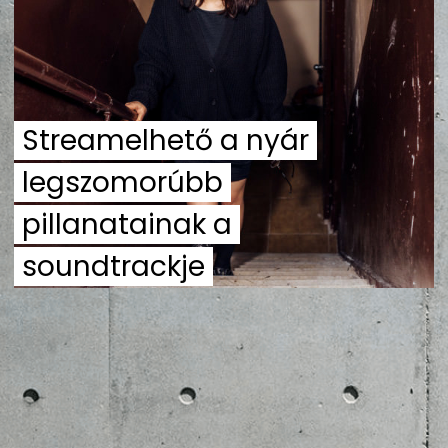
ZENE
MÉDIAAJÁNLAT
IMPRESSZUM
PR-ARCHÍVUM
ADATKEZELÉSI TÁJÉKOZTATÓ
Streamelhető a nyár
legszomorúbb
pillanatainak a
soundtrackje