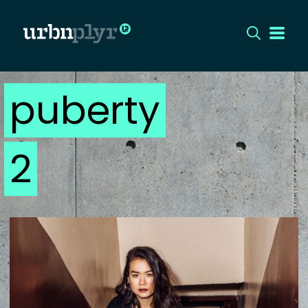
puberty
CÍMLAP
DIZÁJN
2
DIVAT
HIP
KULT
UTCA