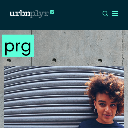
prg
CÍMLAP
DIZÁJN
DIVAT
HIP
KULT
UTCA