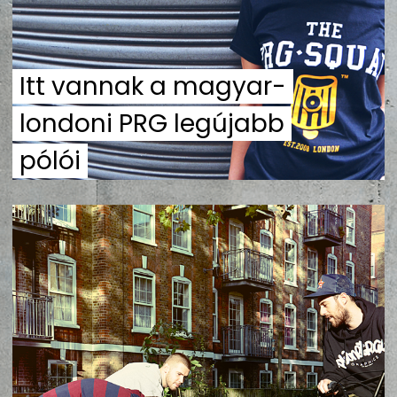
ZENE
MÉDIAAJÁNLAT
Itt vannak a magyar-
IMPRESSZUM
PR-ARCHÍVUM
ADATKEZELÉSI TÁJÉKOZTATÓ
londoni PRG legújabb
pólói