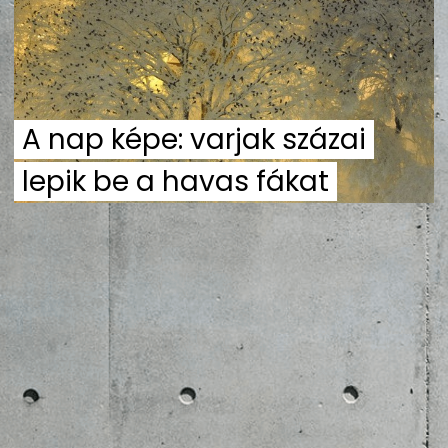
ZENE
MÉDIAAJÁNLAT
IMPRESSZUM
PR-ARCHÍVUM
ADATKEZELÉSI TÁJÉKOZTATÓ
A nap képe: varjak százai
lepik be a havas fákat